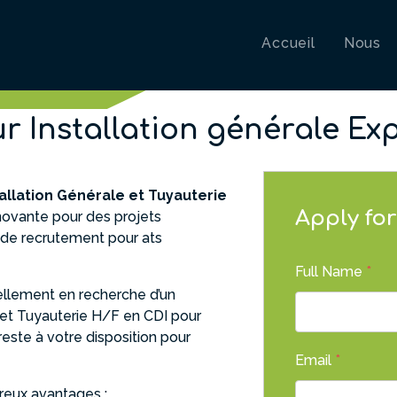
Accueil
Nous
r Installation générale Exp
allation Générale et Tuyauterie
Apply for
novante pour des projets
 de recrutement pour ats
Full Name
*
uellement en recherche d’un
 et Tuyauterie H/F en CDI pour
este à votre disposition pour
Email
*
reux avantages :