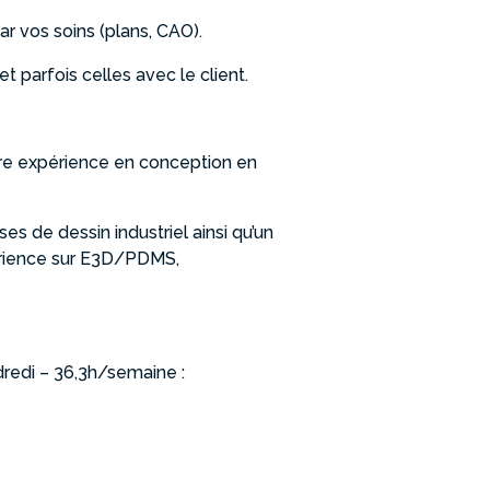
par vos soins (plans, CAO).
t parfois celles avec le client.
re expérience en conception en
s de dessin industriel ainsi qu’un
érience sur E3D/PDMS,
dredi – 36,3h/semaine :