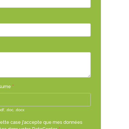
esume
*
df, .doc, .docx
cette case j'accepte que mes données