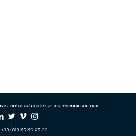
ivez notre actualité sur les réseaux sociaux
uivez nous sur linkedin
Suivez nous sur twitter
Suivez nous sur vimeo
Suivez nous sur instagram
+33 (0)3 85 80 95 00