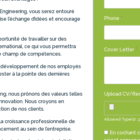
 Engineering, vous serez entouré
Phone
*
ise l’échange d’idées et encourage
ortunité de travailler sur des
nternational, ce qui vous permettra
Cover Letter
*
otre champ de compétences.
 le développement de nos employés
ester à la pointe des dernières
ing, nous prônons des valeurs telles
Upload CV/R
 l’innovation. Nous croyons en
ction de nos clients.
Allowed Type(s): .p
la croissance professionnelle de
cement au sein de l’entreprise.
En cochant 